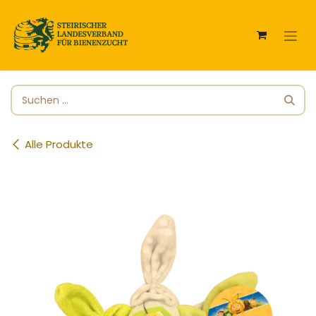
Zum Inhalt springen
Alle Produkte