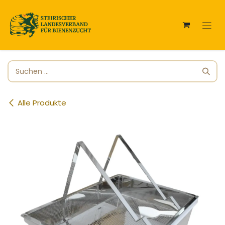
Zum Inhalt springen
Alle Produkte