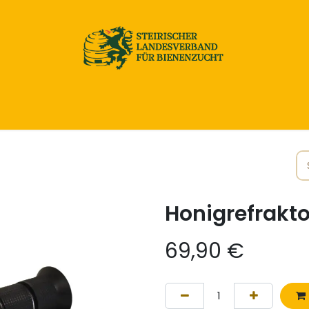
Home
Honig & Naturprodukte
Imkereibedarf
Honigrefrakt
69,90
€