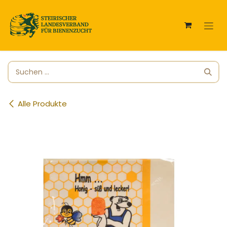
Zum Inhalt springen
Alle Produkte