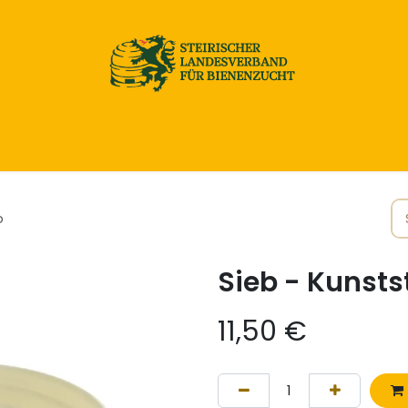
Home
Honig & Naturprodukte
Imkereibedarf
b
Sieb - Kunsts
11,50
€