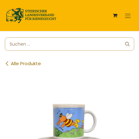
Zum Inhalt springen
Alle Produkte